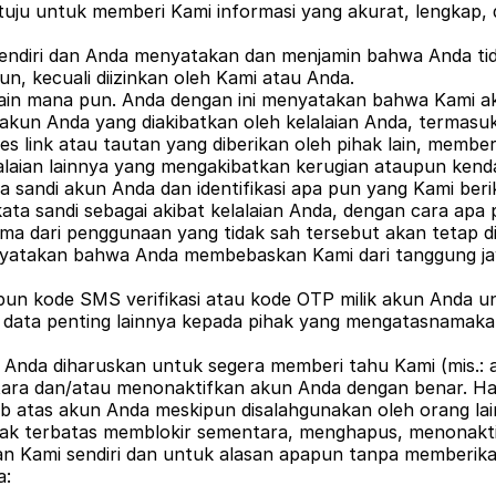
etuju untuk memberi Kami informasi yang akurat, lengkap,
diri dan Anda menyatakan dan menjamin bahwa Anda tid
n, kecuali diizinkan oleh Kami atau Anda.
lain mana pun. Anda dengan ini menyatakan bahwa Kami ak
akun Anda yang diakibatkan oleh kelalaian Anda, termas
 link atau tautan yang diberikan oleh pihak lain, member
alaian lainnya yang mengakibatkan kerugian ataupun kend
sandi akun Anda dan identifikasi apa pun yang Kami beri
kata sandi sebagai akibat kelalaian Anda, dengan cara a
rima dari penggunaan yang tidak sah tersebut akan tetap 
yatakan bahwa Anda membebaskan Kami dari tanggung jaw
un kode SMS verifikasi atau kode OTP milik akun Anda u
ata penting lainnya kepada pihak yang mengatasnamakan K
da, Anda diharuskan untuk segera memberi tahu Kami (mis.
ntara dan/atau menonaktifkan akun Anda dengan benar. H
 atas akun Anda meskipun disalahgunakan oleh orang lai
dak terbatas memblokir sementara, menghapus, menonakt
kan Kami sendiri dan untuk alasan apapun tanpa memberi
a: