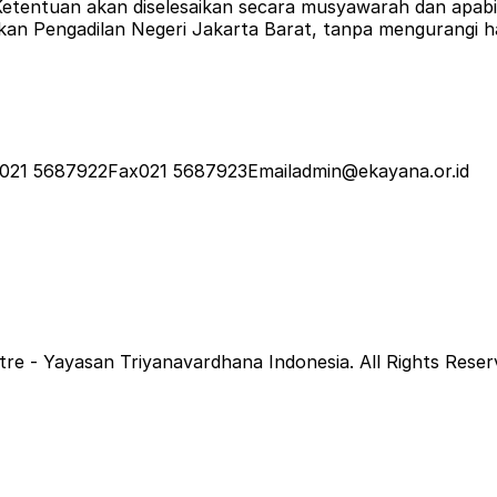
Ketentuan akan diselesaikan secara musyawarah dan apabil
ukan Pengadilan Negeri Jakarta Barat, tanpa mengurangi 
021 5687922
Fax
021 5687923
Email
admin@ekayana.or.id
e - Yayasan Triyanavardhana Indonesia. All Rights Reser