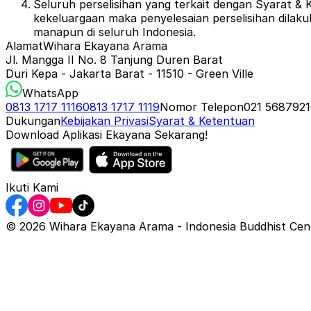
Seluruh perselisihan yang terkait dengan Syarat & 
kekeluargaan maka penyelesaian perselisihan dilak
manapun di seluruh Indonesia.
Alamat
Wihara Ekayana Arama
Jl. Mangga II No. 8 Tanjung Duren Barat
Duri Kepa - Jakarta Barat - 11510 - Green Ville
WhatsApp
0813 1717 1116
0813 1717 1119
Nomor Telepon
021 5687921
Dukungan
Kebijakan Privasi
Syarat & Ketentuan
Download Aplikasi Ekayana Sekarang!
Ikuti Kami
©
2026
Wihara Ekayana Arama - Indonesia Buddhist Centr