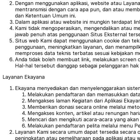
Dengan menggunakan aplikasi, website atau Layan
mentransmisi dengan cara apa pun, dan atau membu
dan Ketentuan Umum ini.
Dalam aplikasi atau website ini mungkin terdapat li
Kami tidak mengoperasikan, mengendalikan atau m
jawab penuh atas penggunaan Situs Eksternal terse
Situs web Kami dapat menggunakan cookie dan tekn
penggunaan, meningkatkan layanan, dan menampilkan
memproses data teknis terbatas sesuai kebijakan me
Anda tidak boleh membuat link, melakukan screen ca
Hal-hal tersebut dianggap sebagai pelanggaran hak m
Layanan Ekayana
Ekayana menyediakan dan menyelenggarakan sistem 
Melakukan pendaftaran dan memasukkan data
Mengakses laman Kegiatan dari Aplikasi Ekaya
Memberikan donasi secara online melalui met
Mengakses konten, artikel atau renungan hari
Mencari dan mengikuti acara-acara yang akan
Melakukan pendaftaran pelita melalui menu Pel
Layanan Kami secara umum dapat tersedia secara on
peningkatan atau pemeliharaan pada aplikasi atau w