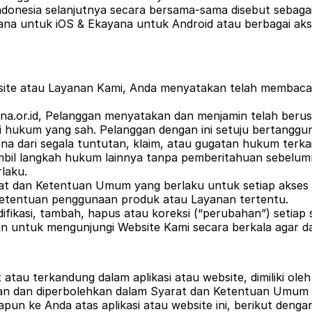
Indonesia selanjutnya secara bersama-sama disebut sebaga
yana untuk iOS & Ekayana untuk Android atau berbagai aks
site atau Layanan Kami, Anda menyatakan telah membac
a.or.id, Pelanggan menyatakan dan menjamin telah berusia
li hukum yang sah. Pelanggan dengan ini setuju bertanggu
a dari segala tuntutan, klaim, atau gugatan hukum terka
il langkah hukum lainnya tanpa pemberitahuan sebelum
laku.
rat dan Ketentuan Umum yang berlaku untuk setiap akses d
ketentuan penggunaan produk atau Layanan tertentu.
ikasi, tambah, hapus atau koreksi (“perubahan”) setiap
n untuk mengunjungi Website Kami secara berkala agar d
atau terkandung dalam aplikasi atau website, dimiliki ol
kan dan diperbolehkan dalam Syarat dan Ketentuan Umum i
un ke Anda atas aplikasi atau website ini, berikut dengan