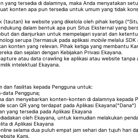
an yang tersedia di dalamnya, maka Anda menyatakan set
at konten apa pun tersedia untuk umum yang tidak konsi
nk (tautan) ke website yang dikelola oleh pihak ketiga (“S
endukung dalam bentuk apa pun Situs Eksternal yang ber
but dan dianjurkan untuk mempelajari syarat dan ketentua
ologi serupa (termasuk pada aplikasi
mobile
melalui SDK a
 konten yang relevan. Pihak ketiga yang membantu Kami (
reka dan sejalan dengan Kebijakan Privasi Ekayana.
pture atau data crawling ke aplikasi atau website tanpa 
ilik intelektual Ekayana.
dan fasilitas kepada Pengguna untuk:
-data Pengguna;
na dan menyebarkan konten-konten di dalamnya kepada Pen
ode scan QR yang terdapat pada Aplikasi Ekayana("Dana")
an yang tersedia pada Aplikasi Ekayana
 diadakan oleh Ekayana, untuk kemudian melakukan penda
ita di Aplikasi Ekayana
line selama dua puluh empat jam sehari dan tujuh hari da
ebsite Kami.