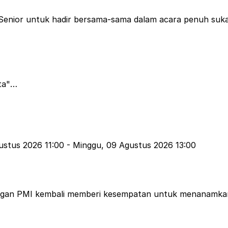
enior untuk hadir bersama-sama dalam acara penuh suka 
ta"
n bernyanyi 🎤 bersama, dan dilanjutkan dengan Line Dance
ustus 2026 11:00
-
Minggu, 09 Agustus 2026 13:00
sumbangsih, senantiasa sehat dan dengan batin yg tenang 
gan PMI kembali memberi kesempatan untuk menanamkan b