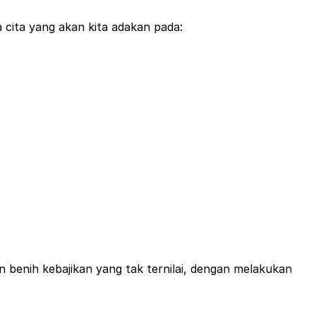
cita yang akan kita adakan pada:
 💃 💃 bersama Ibu Metta Suri.
damai dan berbahagia bersama para kalyanamitra, di
enih kebajikan yang tak ternilai, dengan melakukan