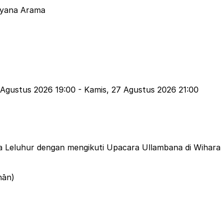
ayana Arama
)
 Agustus 2026 19:00
-
Kamis, 27 Agustus 2026 21:00
a Leluhur dengan mengikuti Upacara Ullambana di Wihara
esuatu bagi orang lain, itulah kehidupan yang paling ber
hān)
at.