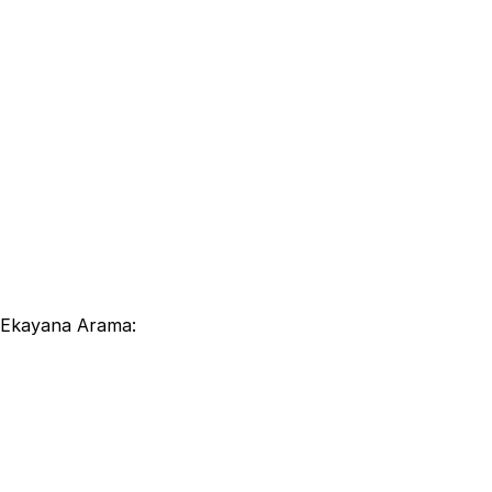
 Ekayana Arama:
bahagia".