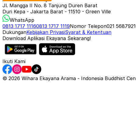
Indonesia Buddhist Centre
Jl. Mangga II No. 8 Tanjung Duren Barat
𝗠𝗶𝗻𝗴𝗴𝘂, 𝟭𝟲 𝗔𝗴𝘂𝘀𝘁𝘂𝘀 𝟮𝟬𝟮𝟲
Duri Kepa - Jakarta Barat - 11510 - Green Ville
08.00 – 09.30 WIB: 地藏經 (Dì Zàng Jīng) & 上供 (Shàng 
WhatsApp
19.00 – 20.30 WIB: 地藏經 & 蒙山 (Dì Zàng Jīng & Méng S
0813 1717 1116
0813 1717 1119
Nomor Telepon
021 5687921
Dukungan
Kebijakan Privasi
Syarat & Ketentuan
𝗧𝗮𝗻𝗴𝗴𝗮𝗹 𝟭𝟳 𝘀.𝗱 𝟮𝟭 𝗔𝗴𝘂𝘀𝘁𝘂𝘀 𝟮𝟬𝟮𝟲
Download Aplikasi Ekayana Sekarang!
19.00 – 20.30 WIB: 地藏經 & 蒙山 (Dì Zàng Jīng & Méng S
𝗦𝗮𝗯𝘁𝘂, 𝟮𝟮 𝗔𝗴𝘂𝘀𝘁𝘂𝘀 𝟮𝟬𝟮𝟲
17.00 - 18.00 WIB: 地藏經 (Dì Zàng Jīng)
Ikuti Kami
19.00 – 20.30 WIB: 地藏經 & 蒙山 (Dì Zàng Jīng & Méng S
©
2026
Wihara Ekayana Arama - Indonesia Buddhist Centr
𝗠𝗶𝗻𝗴𝗴𝘂, 𝟮𝟯 𝗔𝗴𝘂𝘀𝘁𝘂𝘀 𝟮𝟬𝟮𝟲
08.00 – 09.30 WIB: 地藏經 (Dì Zàng Jīng) & 上 供 (Sang K
19.00 – 20.30 WIB: 地藏經 & 蒙山 (Dì Zàng Jīng & Méng S
𝗧𝗮𝗻𝗴𝗴𝗮𝗹 𝟮𝟰 𝘀.𝗱 𝟮𝟲 𝗔𝗴𝘂𝘀𝘁𝘂𝘀 𝟮𝟬𝟮𝟲
19.00 – 20.30 WIB: 地藏經 & 蒙山 (Dì Zàng Jīng & Méng S
𝗣𝘂𝗻𝗰𝗮𝗸 𝗔𝗰𝗮𝗿𝗮 𝗨𝗽𝗮𝗰𝗮𝗿𝗮 𝗨𝗹𝗹𝗮𝗺𝗯𝗮𝗻𝗮: 𝗞𝗮𝗺𝗶𝘀, 𝟮𝟳 𝗔𝗴𝘂
10.00 – 11.30 WIB: 佛說盂蘭盆經 (Fó Shuō Yú Lán Pén Jīng