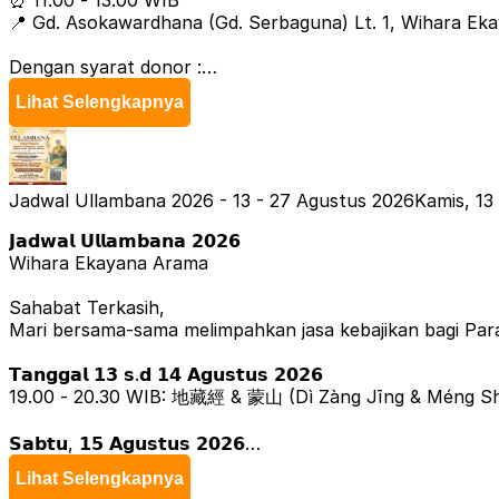
⏰ 11.00 - 13.00 WIB
📍 Gd. Asokawardhana (Gd. Serbaguna) Lt. 1, Wihara Ek
Dengan syarat donor :
1. Dalam keadaan sehat (tidak sedang demam/batuk/pilek
Lihat Selengkapnya
2. Usia :17 - 55 thn
3. Berat badan minimal 46 kg
4. Tidak boleh minum antibiotik
5. Bagi wanita : Tidak boleh saat menstruasi
6. Tidak untuk wanita hamil
Jadwal Ullambana 2026 - 13 - 27 Agustus 2026
Kamis, 13
𝗝𝗮𝗱𝘄𝗮𝗹 𝗨𝗹𝗹𝗮𝗺𝗯𝗮𝗻𝗮 𝟮𝟬𝟮𝟲
Informasi :
Wihara Ekayana Arama
Admin Ekayana Peduli
0878-3822-2718
Sahabat Terkasih,
Mari bersama-sama melimpahkan jasa kebajikan bagi Par
“"Seandainya kita dibutuhkan dan dapat menyumbangkan s
-Master Cheng Yen”
𝗧𝗮𝗻𝗴𝗴𝗮𝗹 𝟭𝟯 𝘀.𝗱 𝟭𝟰 𝗔𝗴𝘂𝘀𝘁𝘂𝘀 𝟮𝟬𝟮𝟲
19.00 - 20.30 WIB: 地藏經 & 蒙山 (Dì Zàng Jīng & Méng S
Yuk, biasakan ikut donor darah, biasakan gaya hidup seh
𝗦𝗮𝗯𝘁𝘂, 𝟭𝟱 𝗔𝗴𝘂𝘀𝘁𝘂𝘀 𝟮𝟬𝟮𝟲
Persembahan penuh kasih,
17.00 - 18.00 WIB: 地藏經 (Dì Zàng Jīng)
Ekayana Peduli
Lihat Selengkapnya
Wihara Ekayana Arama
19.00 – 20.30 WIB: 地藏經 (Dì Zàng Jīng & Méng Shān)
Alamat
Wihara Ekayana Arama