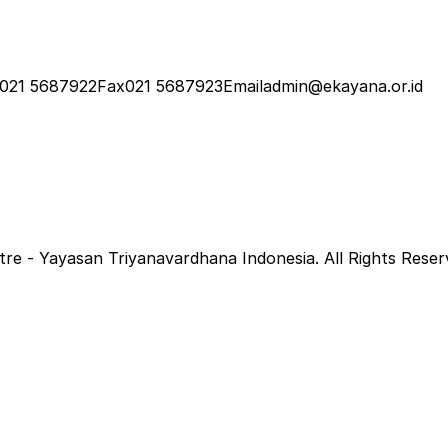
Gòng)
hān)
021 5687922
Fax
021 5687923
Email
admin@ekayana.or.id
hān)
hān)
e - Yayasan Triyanavardhana Indonesia. All Rights Reser
ung)
hān)
hān)
𝘀𝘁𝘂𝘀 𝟮𝟬𝟮𝟲 (𝗖𝗮𝗽 𝗚𝗼)
 – Sutra Ullambana) & 上供 (Shàng Gòng)