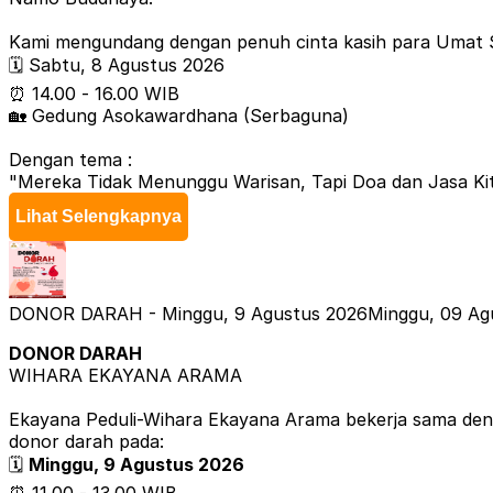
Kami mengundang dengan penuh cinta kasih para Umat S
🗓️ Sabtu, 8 Agustus 2026
⏰ 14.00 - 16.00 WIB
🏡 Gedung Asokawardhana (Serbaguna)
Dengan tema :
"Mereka Tidak Menunggu Warisan, Tapi Doa dan Jasa Ki
Lihat Selengkapnya
Dengan Narasumber:
U.P. Prajnajara Husin Taslim
Selain itu, para umat Senior juga akan beramah tamah da
DONOR DARAH - Minggu, 9 Agustus 2026
Minggu, 09 Ag
Dalam bimbingan Triratna kita belajar, berlatih dan ber
DONOR DARAH
Wihara Ekayana Arama.
WIHARA EKAYANA ARAMA
Persembahan Penuh Kasih
Ekayana Peduli-Wihara Ekayana Arama bekerja sama den
Salam PUSA Sehat dan Sejahtera
donor darah pada:
Wihara Ekayana Arama
🗓️
Minggu, 9 Agustus 2026