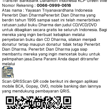
Transfer Bank
Bank Danamon Indonesia KCP Green Ville
Nomor Rekening :
0066-0999-0616
Atas nama : Yayasan Triyanavardhana Indonesia
Penerbit Dian Dharma
Penerbit Dian Dharma yang
berdiri tahun 1995 sampai saat ini telah menerbitkan
ratusan judul buku Dharma dan judul CD/VCD/DVD
untuk dibagikan secara gratis ke seluruh Indonesia. Bagi
mereka yang ingin berbuat kebajikan melalui
penyebaran buku dan CD Dharma, silakan menjadi
donatur tetap maupun donatur tidak tetap Penerbit
Dian Dharma. Penerbit Dian Dharma juga siap
membantu mereka yang ingin mencetak buku untuk
pelimpahan jasa.
Dana Parami Anda dapat ditransfer
melalui
Scan QRIS
Scan QR code berikut ini dengan aplikasi
mobile BCA, Gopay, OVO, mobile banking dan lainnya
yang mendukung pembayaran QRIS.