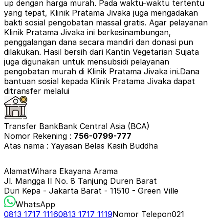
up dengan harga murah. Pada waktu-waktu tertentu
yang tepat, Klinik Pratama Jivaka juga mengadakan
bakti sosial pengobatan massal gratis. Agar pelayanan
Klinik Pratama Jivaka ini berkesinambungan,
penggalangan dana secara mandiri dan donasi pun
dilakukan. Hasil bersih dari Kantin Vegetarian Sujata
juga digunakan untuk mensubsidi pelayanan
pengobatan murah di Klinik Pratama Jivaka ini.
Dana
bantuan sosial kepada Klinik Pratama Jivaka dapat
ditransfer melalui
Transfer Bank
Bank Central Asia (BCA)
Nomor Rekening :
756-0799-777
Atas nama : Yayasan Belas Kasih Buddha
Alamat
Wihara Ekayana Arama
Jl. Mangga II No. 8 Tanjung Duren Barat
Duri Kepa - Jakarta Barat - 11510 - Green Ville
WhatsApp
0813 1717 1116
0813 1717 1119
Nomor Telepon
021